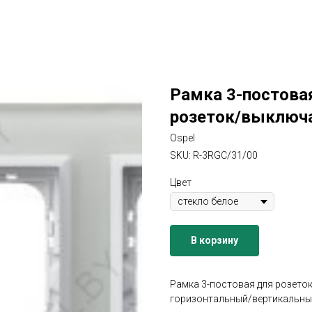
Рамка 3-постова
розеток/выключат
Ospel
SKU:
R-3RGC/31/00
Цвет
В корзину
Рамка 3-постовая для розето
горизонтальный/вертикальный,