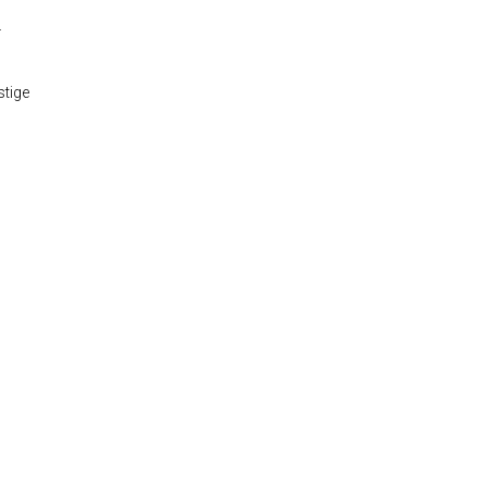
L
tige