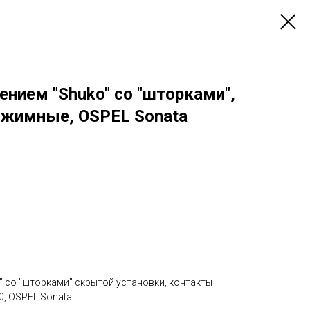
ением "Shuko" со "шторками",
жимные, OSPEL Sonata
" со "шторками" скрытой установки, контакты
0, OSPEL Sonata